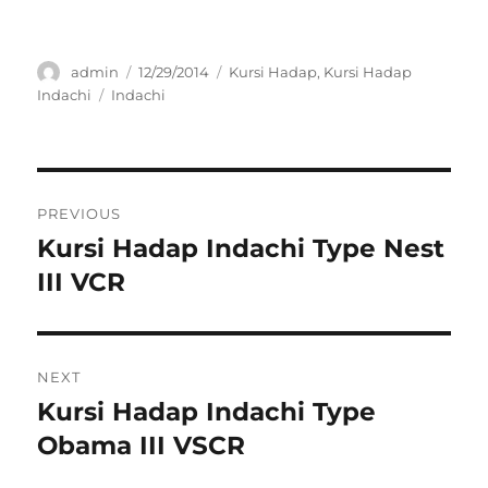
Author
Posted
Categories
admin
12/29/2014
Kursi Hadap
,
Kursi Hadap
on
Tags
Indachi
Indachi
Post
PREVIOUS
navigation
Kursi Hadap Indachi Type Nest
Previous
post:
III VCR
NEXT
Kursi Hadap Indachi Type
Next
post:
Obama III VSCR