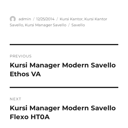
Author
Posted
Categories
admin
12/25/2014
Kursi Kantor
,
Kursi Kantor
on
Tags
Savello
,
Kursi Manager Savello
Savello
Post
PREVIOUS
navigation
Kursi Manager Modern Savello
Previous
post:
Ethos VA
NEXT
Kursi Manager Modern Savello
Next
post:
Flexo HT0A