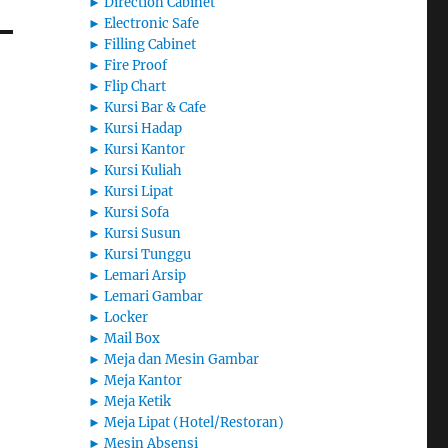
►
Direction Cabinet
►
Electronic Safe
►
Filling Cabinet
►
Fire Proof
►
Flip Chart
►
Kursi Bar & Cafe
►
Kursi Hadap
►
Kursi Kantor
►
Kursi Kuliah
►
Kursi Lipat
►
Kursi Sofa
►
Kursi Susun
►
Kursi Tunggu
►
Lemari Arsip
►
Lemari Gambar
►
Locker
►
Mail Box
►
Meja dan Mesin Gambar
►
Meja Kantor
►
Meja Ketik
►
Meja Lipat (Hotel/Restoran)
►
Mesin Absensi