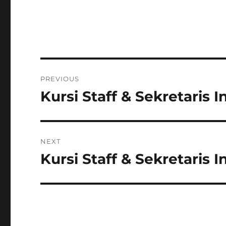
Post
PREVIOUS
navigation
Kursi Staff & Sekretaris 
Previous
post:
NEXT
Kursi Staff & Sekretaris 
Next
post: