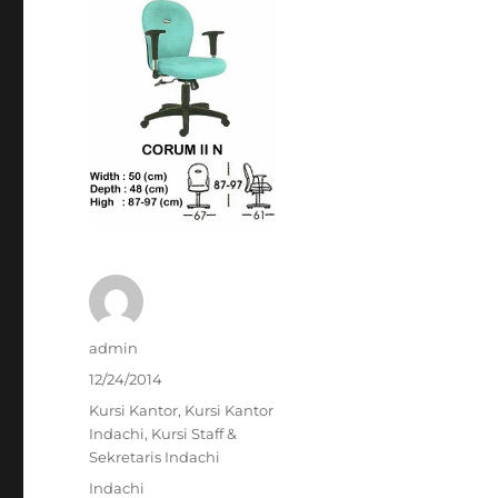
Author
admin
Posted
12/24/2014
on
Categories
Kursi Kantor
,
Kursi Kantor
Indachi
,
Kursi Staff &
Sekretaris Indachi
Tags
Indachi