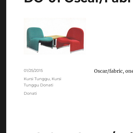
Posted
01/25/2015
Oscar/fabric, one
on
Categories
Kursi Tunggu
,
Kursi
Tunggu Donati
Tags
Donati