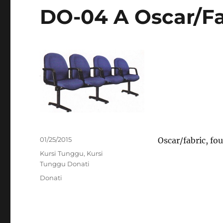
DO-04 A Oscar/Fa
Posted
01/25/2015
Oscar/fabric, fou
on
Categories
Kursi Tunggu
,
Kursi
Tunggu Donati
Tags
Donati