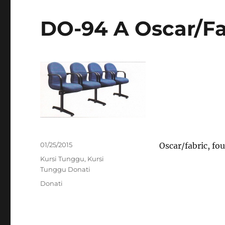
DO-94 A Oscar/Fa
Posted
01/25/2015
Oscar/fabric, fou
on
Categories
Kursi Tunggu
,
Kursi
Tunggu Donati
Tags
Donati