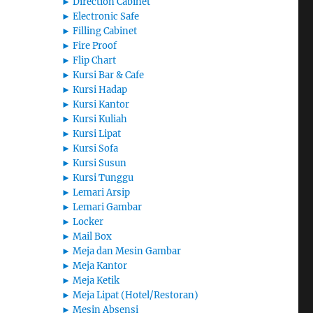
►
Direction Cabinet
►
Electronic Safe
►
Filling Cabinet
►
Fire Proof
►
Flip Chart
►
Kursi Bar & Cafe
►
Kursi Hadap
►
Kursi Kantor
►
Kursi Kuliah
►
Kursi Lipat
►
Kursi Sofa
►
Kursi Susun
►
Kursi Tunggu
►
Lemari Arsip
►
Lemari Gambar
►
Locker
►
Mail Box
►
Meja dan Mesin Gambar
►
Meja Kantor
►
Meja Ketik
►
Meja Lipat (Hotel/Restoran)
►
Mesin Absensi