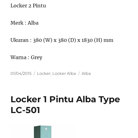
Locker 2 Pintu
Merk : Alba
Ukuran : 380 (W) x 380 (D) x 1830 (H) mm
Warna : Grey
Posted
Categories
Tags
01/04/2015
Locker
,
Locker Alba
Alba
on
Locker 1 Pintu Alba Type
LC-501