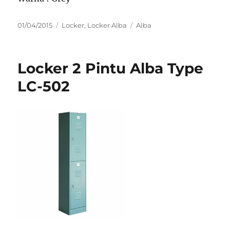
Posted
Categories
Tags
01/04/2015
Locker
,
Locker Alba
Alba
on
Locker 2 Pintu Alba Type
LC-502