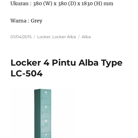
Ukuran : 380 (W) x 380 (D) x 1830 (H) mm
Warna : Grey
Posted
Categories
Tags
01/04/2015
Locker
,
Locker Alba
Alba
on
Locker 4 Pintu Alba Type
LC-504