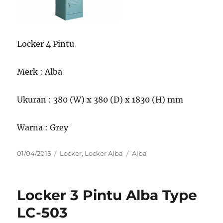
Locker 4 Pintu
Merk : Alba
Ukuran : 380 (W) x 380 (D) x 1830 (H) mm
Warna : Grey
Posted
Categories
Tags
01/04/2015
Locker
,
Locker Alba
Alba
on
Locker 3 Pintu Alba Type
LC-503