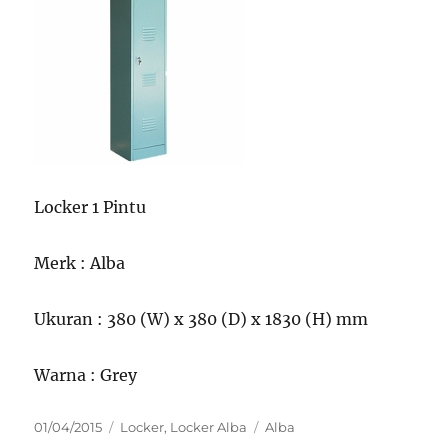
Locker 1 Pintu
Merk : Alba
Ukuran : 380 (W) x 380 (D) x 1830 (H) mm
Warna : Grey
Posted
Categories
Tags
01/04/2015
Locker
,
Locker Alba
Alba
on