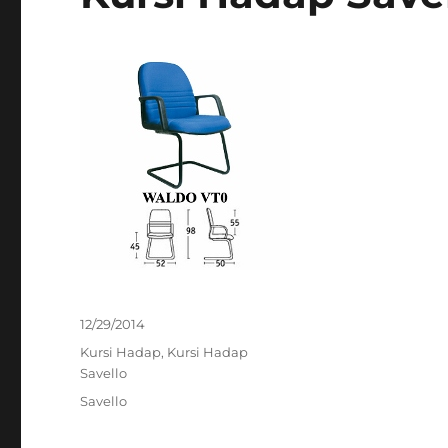
Posted
12/29/2014
on
Categories
Kursi Hadap
,
Kursi Hadap
Savello
Tags
Savello