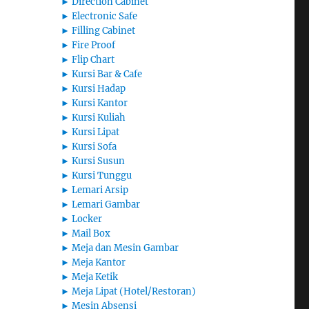
►
Direction Cabinet
►
Electronic Safe
►
Filling Cabinet
►
Fire Proof
►
Flip Chart
►
Kursi Bar & Cafe
►
Kursi Hadap
►
Kursi Kantor
►
Kursi Kuliah
►
Kursi Lipat
►
Kursi Sofa
►
Kursi Susun
►
Kursi Tunggu
►
Lemari Arsip
►
Lemari Gambar
►
Locker
►
Mail Box
►
Meja dan Mesin Gambar
►
Meja Kantor
►
Meja Ketik
►
Meja Lipat (Hotel/Restoran)
►
Mesin Absensi