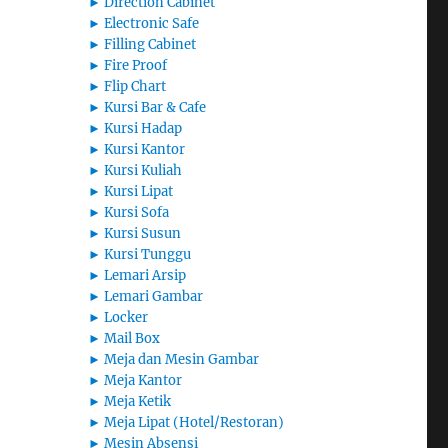
►
Direction Cabinet
►
Electronic Safe
►
Filling Cabinet
►
Fire Proof
►
Flip Chart
►
Kursi Bar & Cafe
►
Kursi Hadap
►
Kursi Kantor
►
Kursi Kuliah
►
Kursi Lipat
►
Kursi Sofa
►
Kursi Susun
►
Kursi Tunggu
►
Lemari Arsip
►
Lemari Gambar
►
Locker
►
Mail Box
►
Meja dan Mesin Gambar
►
Meja Kantor
►
Meja Ketik
►
Meja Lipat (Hotel/Restoran)
►
Mesin Absensi