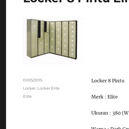
Posted
01/05/2015
Locker 8 Pintu
on
Categories
Locker
,
Locker Elite
Tags
Elite
Merk : Elite
Ukuran : 380 (W