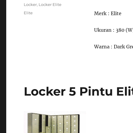
on
Categories
Locker
,
Locker Elite
Tags
Elite
Merk : Elite
Ukuran : 380 (W
Warna : Dark Gr
Locker 5 Pintu El