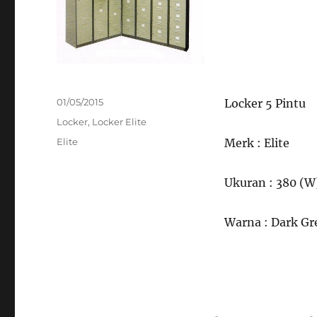
Posted
01/05/2015
Locker 5 Pintu
on
Categories
Locker
,
Locker Elite
Tags
Elite
Merk : Elite
Ukuran : 380 (W
Warna : Dark Gr