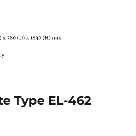
) x 380 (D) x 1830 (H) mm
ey
ite Type EL-462