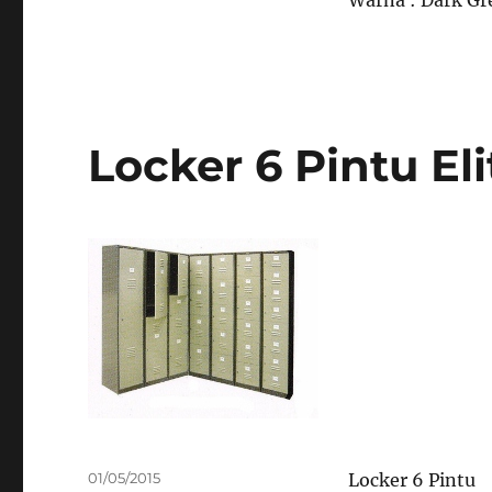
Warna : Dark Gr
Locker 6 Pintu El
Posted
01/05/2015
Locker 6 Pintu