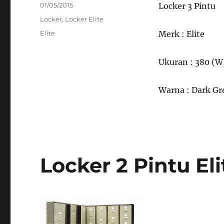
Posted
01/05/2015
Locker 3 Pintu
on
Categories
Locker
,
Locker Elite
Tags
Elite
Merk : Elite
Ukuran : 380 (W
Warna : Dark Gr
Locker 2 Pintu El