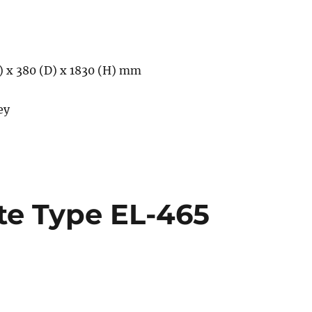
) x 380 (D) x 1830 (H) mm
ey
ite Type EL-465