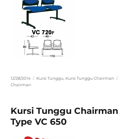
Posted
Categories
Tags
12/28/2014
Kursi Tunggu
,
Kursi Tunggu Chairman
on
Chairman
Kursi Tunggu Chairman
Type VC 650