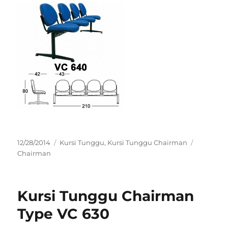
Posted
Categories
Tags
12/28/2014
Kursi Tunggu
,
Kursi Tunggu Chairman
on
Chairman
Kursi Tunggu Chairman
Type VC 630