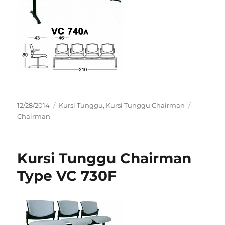
Posted
Categories
Tags
12/28/2014
Kursi Tunggu
,
Kursi Tunggu Chairman
on
Chairman
Kursi Tunggu Chairman
Type VC 730F