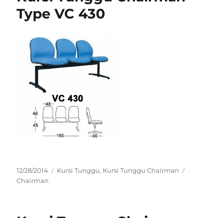
Type VC 430
Posted
Categories
Tags
12/28/2014
Kursi Tunggu
,
Kursi Tunggu Chairman
on
Chairman