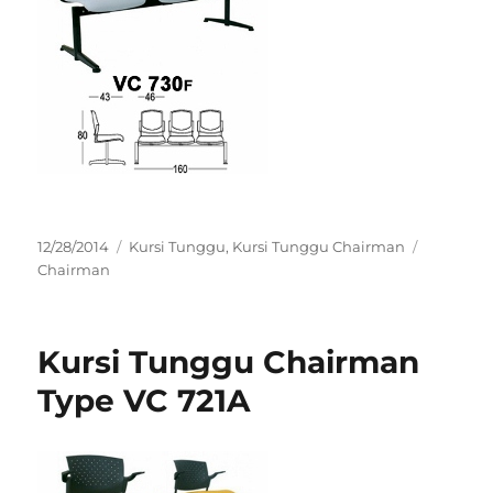
Posted
Categories
Tags
12/28/2014
Kursi Tunggu
,
Kursi Tunggu Chairman
on
Chairman
Kursi Tunggu Chairman
Type VC 721A