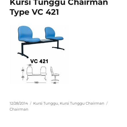
Kursi Tunggu Chairman
Type VC 421
Posted
Categories
Tags
12/28/2014
Kursi Tunggu
,
Kursi Tunggu Chairman
on
Chairman