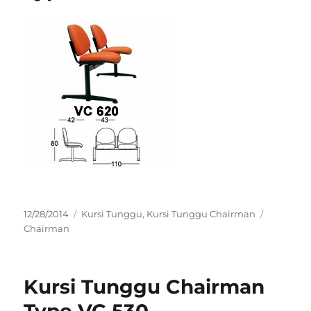
Posted
Categories
Tags
12/28/2014
Kursi Tunggu
,
Kursi Tunggu Chairman
on
Chairman
Kursi Tunggu Chairman