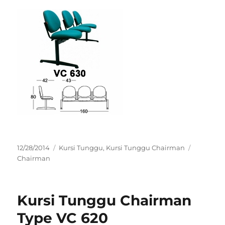
Posted
Categories
Tags
12/28/2014
Kursi Tunggu
,
Kursi Tunggu Chairman
on
Chairman
Kursi Tunggu Chairman
Type VC 620