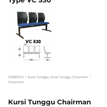
Type VC 530
Posted
Categories
Tags
12/28/2014
Kursi Tunggu
,
Kursi Tunggu Chairman
on
Chairman
Kursi Tunggu Chairman