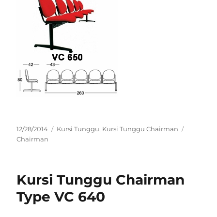
Posted
Categories
Tags
12/28/2014
Kursi Tunggu
,
Kursi Tunggu Chairman
on
Chairman
Kursi Tunggu Chairman
Type VC 640