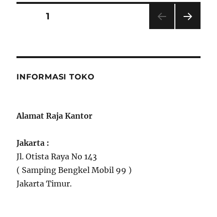
Posts
PAGE
1
NEXT
pagination
PAG
E
INFORMASI TOKO
Alamat Raja Kantor
Jakarta :
Jl. Otista Raya No 143
( Samping Bengkel Mobil 99 )
Jakarta Timur.