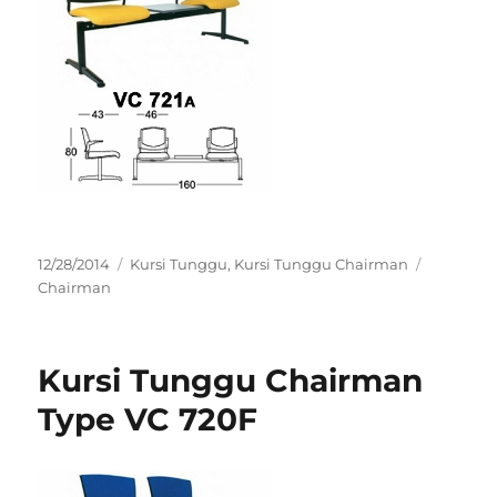
Posted
Categories
Tags
12/28/2014
Kursi Tunggu
,
Kursi Tunggu Chairman
on
Chairman
Kursi Tunggu Chairman
Type VC 720F