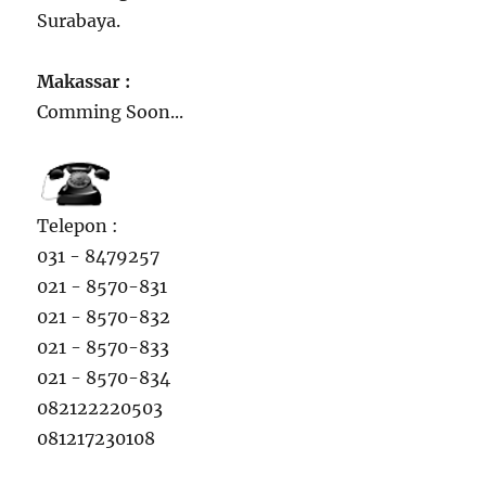
Surabaya.
Makassar :
Comming Soon...
Telepon :
031 - 8479257
021 - 8570-831
021 - 8570-832
021 - 8570-833
021 - 8570-834
082122220503
081217230108