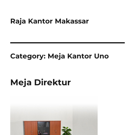
Raja Kantor Makassar
Category:
Meja Kantor Uno
Meja Direktur