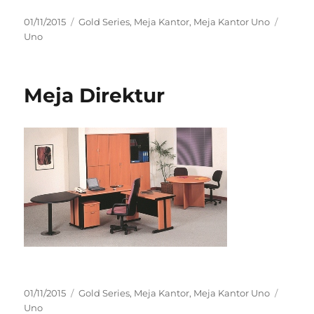
Posted
Categories
Tags
01/11/2015
Gold Series
,
Meja Kantor
,
Meja Kantor Uno
on
Uno
Meja Direktur
Posted
Categories
Tags
01/11/2015
Gold Series
,
Meja Kantor
,
Meja Kantor Uno
on
Uno