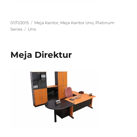
Posted
Categories
01/11/2015
Meja Kantor
,
Meja Kantor Uno
,
Platinum
on
Tags
Series
Uno
Meja Direktur