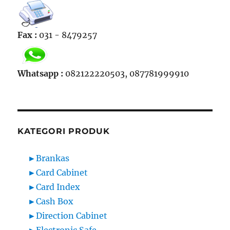
Fax :
031 - 8479257
Whatsapp :
082122220503, 087781999910
KATEGORI PRODUK
►
Brankas
►
Card Cabinet
►
Card Index
►
Cash Box
►
Direction Cabinet