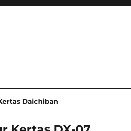
ertas Daichiban
r Kertas DX-07