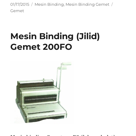
Posted
Categories
Tags
01/17/2015
Mesin Binding
,
Mesin Binding Gemet
on
Gemet
Mesin Binding (Jilid)
Gemet 200FO