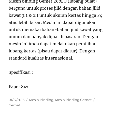
Mesin binding Gemet 200FO (lubang bulat)
berguna untuk proses jilid dengan bahan jilid
kawat 3:1 & 2:1 untuk ukuran kertas hingga F4
atau lebih besar. Mesin ini dapat digunakan
untuk memakai bahan-bahan jilid kawat yang
umum dan banyak dijual di pasaran. Dengan
mesin ini Anda dapat melakukan pemilihan
lubang kertas (pisau dapat diatur). Dengan
standard kualitas internasional.
Spesifikasi :
Paper Size
Posted
Categories
Tags
01/17/2015
Mesin Binding
,
Mesin Binding Gemet
on
Gemet