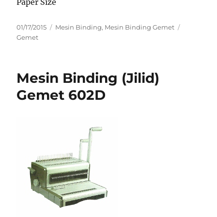
Paper Size
Posted
Categories
Tags
01/17/2015
Mesin Binding
,
Mesin Binding Gemet
on
Gemet
Mesin Binding (Jilid)
Gemet 602D