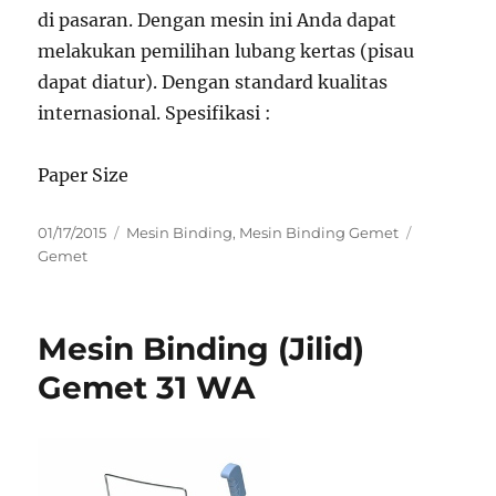
di pasaran. Dengan mesin ini Anda dapat
melakukan pemilihan lubang kertas (pisau
dapat diatur). Dengan standard kualitas
internasional. Spesifikasi :
Paper Size
Posted
Categories
Tags
01/17/2015
Mesin Binding
,
Mesin Binding Gemet
on
Gemet
Mesin Binding (Jilid)
Gemet 31 WA