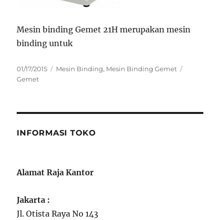
Mesin binding Gemet 21H merupakan mesin
binding untuk
Posted
Categories
Tags
01/17/2015
Mesin Binding
,
Mesin Binding Gemet
on
Gemet
INFORMASI TOKO
Alamat Raja Kantor
Jakarta :
Jl. Otista Raya No 143