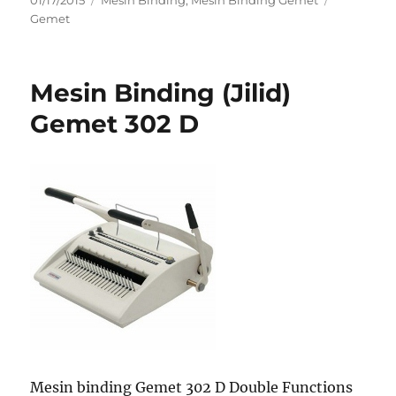
01/17/2015
Mesin Binding
,
Mesin Binding Gemet
on
Gemet
Mesin Binding (Jilid)
Gemet 302 D
Mesin binding Gemet 302 D Double Functions