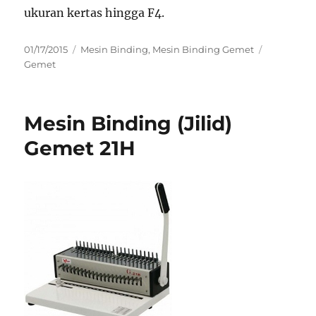
ukuran kertas hingga F4.
Posted
Categories
Tags
01/17/2015
Mesin Binding
,
Mesin Binding Gemet
on
Gemet
Mesin Binding (Jilid)
Gemet 21H