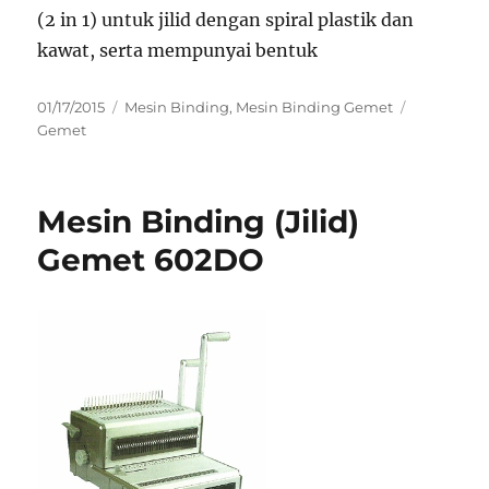
(2 in 1) untuk jilid dengan spiral plastik dan
kawat, serta mempunyai bentuk
Posted
Categories
Tags
01/17/2015
Mesin Binding
,
Mesin Binding Gemet
on
Gemet
Mesin Binding (Jilid)
Gemet 602DO