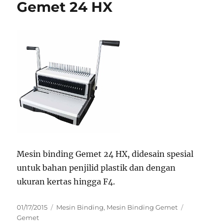
Gemet 24 HX
Mesin binding Gemet 24 HX, didesain spesial
untuk bahan penjilid plastik dan dengan
ukuran kertas hingga F4.
Posted
Categories
Tags
01/17/2015
Mesin Binding
,
Mesin Binding Gemet
on
Gemet