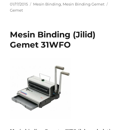
Posted
Categories
Tags
01/17/2015
Mesin Binding
,
Mesin Binding Gemet
on
Gemet
Mesin Binding (Jilid)
Gemet 31WFO