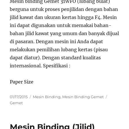
Mesin binding Gemet 31WFO (lubang bulat)
berguna untuk proses penjilidan dengan bahan
jilid kawat dan ukuran kertas hingga F4. Mesin
ini dapat digunakan untuk memakai bahan-
bahan jilid kawat yang umum dan banyak dijual
di pasaran. Dengan mesin ini Anda dapat
melakukan pemilihan lubang kertas (pisau
dapat diatur). Dengan standard kualitas
internasional. Spesifikasi :
Paper Size
Posted
Categories
Tags
01/17/2015
Mesin Binding
,
Mesin Binding Gemet
on
Gemet
Mesin Binding (Jilid)