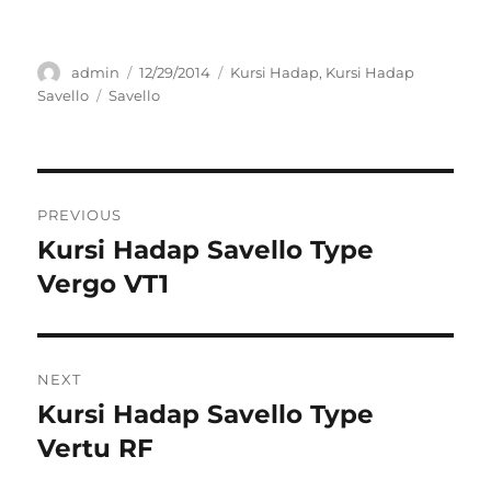
Author
Posted
Categories
admin
12/29/2014
Kursi Hadap
,
Kursi Hadap
on
Tags
Savello
Savello
Post
PREVIOUS
navigation
Kursi Hadap Savello Type
Previous
post:
Vergo VT1
NEXT
Kursi Hadap Savello Type
Next
post:
Vertu RF