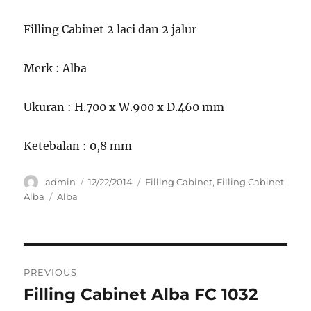
Filling Cabinet 2 laci dan 2 jalur
Merk : Alba
Ukuran : H.700 x W.900 x D.460 mm
Ketebalan : 0,8 mm
Author
Posted
Categories
admin
12/22/2014
Filling Cabinet
,
Filling Cabinet
on
Tags
Alba
Alba
Post
PREVIOUS
navigation
Filling Cabinet Alba FC 1032
Previous