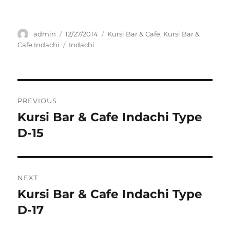
Author
Posted
Categories
admin
12/27/2014
Kursi Bar & Cafe
,
Kursi Bar &
on
Tags
Cafe Indachi
Indachi
Post
PREVIOUS
navigation
Kursi Bar & Cafe Indachi Type
Previous
post:
D-15
NEXT
Kursi Bar & Cafe Indachi Type
Next
post:
D-17