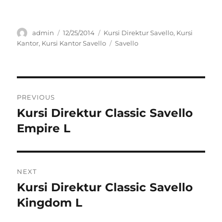
Author
Posted
Categories
admin
12/25/2014
Kursi Direktur Savello
,
Kursi
on
Tags
Kantor
,
Kursi Kantor Savello
Savello
Post
PREVIOUS
navigation
Kursi Direktur Classic Savello
Previous
post:
Empire L
NEXT
Kursi Direktur Classic Savello
Next
post:
Kingdom L