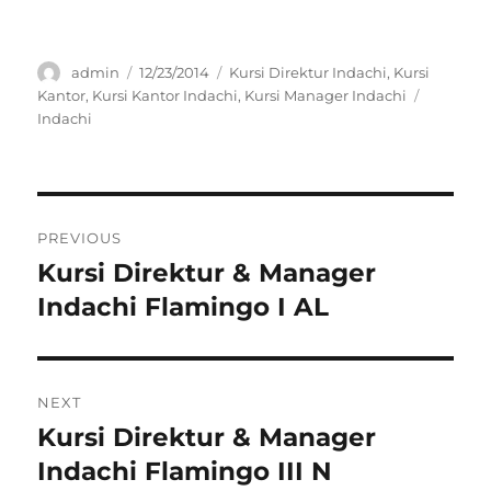
Author
Posted
Categories
admin
12/23/2014
Kursi Direktur Indachi
,
Kursi
on
Tags
Kantor
,
Kursi Kantor Indachi
,
Kursi Manager Indachi
Indachi
Post
PREVIOUS
navigation
Kursi Direktur & Manager
Previous
post:
Indachi Flamingo I AL
NEXT
Kursi Direktur & Manager
Next
post:
Indachi Flamingo III N