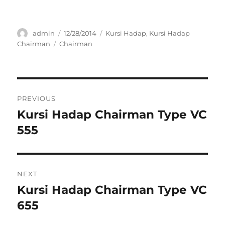
Author
Posted
Categories
admin
12/28/2014
Kursi Hadap
,
Kursi Hadap
on
Tags
Chairman
Chairman
Post
PREVIOUS
navigation
Kursi Hadap Chairman Type VC
Previous
post:
555
NEXT
Kursi Hadap Chairman Type VC
Next
post:
655