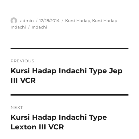
Author
Posted
Categories
admin
12/28/2014
Kursi Hadap
,
Kursi Hadap
on
Tags
Indachi
Indachi
Post
PREVIOUS
navigation
Kursi Hadap Indachi Type Jep
Previous
post:
III VCR
NEXT
Kursi Hadap Indachi Type
Next
post:
Lexton III VCR