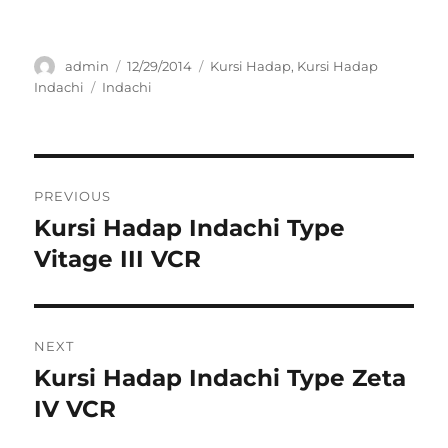
Author
Posted
Categories
admin
12/29/2014
Kursi Hadap
,
Kursi Hadap
on
Tags
Indachi
Indachi
Post
PREVIOUS
navigation
Kursi Hadap Indachi Type
Previous
post:
Vitage III VCR
NEXT
Kursi Hadap Indachi Type Zeta
Next
post:
IV VCR