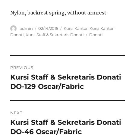
Nylon, backrest spring, without armrest.
Author
Posted
Categories
admin
02/14/2015
Kursi Kantor
,
Kursi Kantor
on
Tags
Donati
,
Kursi Staff & Sekretaris Donati
Donati
Post
PREVIOUS
navigation
Kursi Staff & Sekretaris Donati
Previous
post:
DO-129 Oscar/Fabric
NEXT
Kursi Staff & Sekretaris Donati
Next
post:
DO-46 Oscar/Fabric