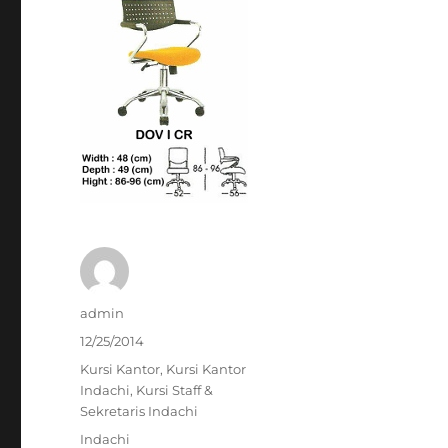
Author
admin
Posted
12/25/2014
on
Categories
Kursi Kantor
,
Kursi Kantor
Indachi
,
Kursi Staff &
Sekretaris Indachi
Tags
Indachi