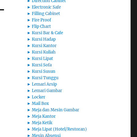
►
Direction Cabinet
►
Electronic Safe
►
Filling Cabinet
►
Fire Proof
►
Flip Chart
►
Kursi Bar & Cafe
►
Kursi Hadap
►
Kursi Kantor
►
Kursi Kuliah
►
Kursi Lipat
►
Kursi Sofa
►
Kursi Susun
►
Kursi Tunggu
►
Lemari Arsip
►
Lemari Gambar
►
Locker
►
Mail Box
►
Meja dan Mesin Gambar
►
Meja Kantor
►
Meja Ketik
►
Meja Lipat (Hotel/Restoran)
►
Mesin Absensi