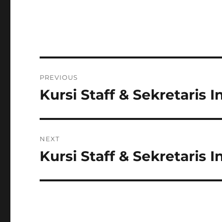
Post
PREVIOUS
navigation
Kursi Staff & Sekretaris 
Previous
post:
NEXT
Kursi Staff & Sekretaris 
Next
post: