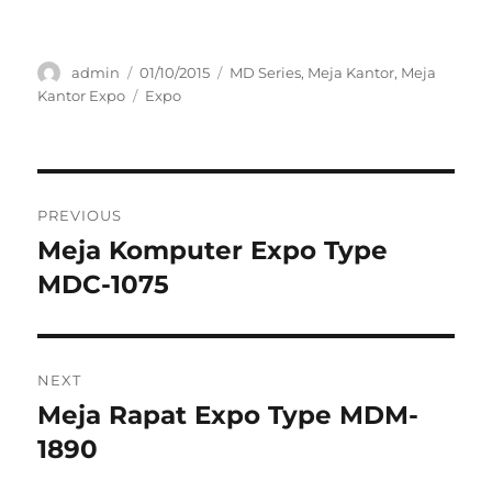
Author
Posted
Categories
admin
01/10/2015
MD Series
,
Meja Kantor
,
Meja
on
Tags
Kantor Expo
Expo
Post
PREVIOUS
navigation
Meja Komputer Expo Type
Previous
post:
MDC-1075
NEXT
Meja Rapat Expo Type MDM-
Next
post:
1890